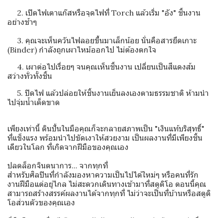
2. เปิดไฟเตาแก๊สหรือจุดไฟที่ Torch แล้วเริ่ม "อัง" ชิ้นงาน
อย่างช้าๆ
3. คุณจะเห็นควันไฟลอยขึ้นมาเล็กน้อย นั่นคือสารยึดเกาะ
(Binder) กำลังถูกเผาไหม้ออกไป ไม่ต้องตกใจ
4. เผาต่อไปเรื่อยๆ จนคุณเห็นชิ้นงาน เปลี่ยนเป็นสีแดงส้ม
สว่างทั่วทั้งชิ้น
5. ปิดไฟ แล้วปล่อยให้ชิ้นงานเย็นลงเองตามธรรมชาติ ห้ามนำ
ไปจุ่มน้ำเด็ดขาด
เพียงเท่านี้ ดินปั้นในมือคุณก็จะกลายสภาพเป็น "เงินแท้บริสุทธิ์"
ที่แข็งแรง พร้อมนำไปขัดเงาให้สวยงาม เป็นผลงานที่มีเพียงชิ้น
เดียวในโลก ที่เกิดจากฝีมือของคุณเอง
ปลดล็อกจินตนาการ... จากทุกที่
สำหรับศิลปินที่กำลังมองหาความเป็นไปได้ใหม่ๆ หรือคนที่รัก
งานฝีมือแต่อยู่ไกล ไม่สะดวกเดินทางเข้ามาที่สตูดิโอ ตอนนี้คุณ
สามารถสร้างสรรค์ผลงานได้จากทุกที่ ไม่ว่าจะเป็นที่บ้านหรือสตูดิ
โอส่วนตัวของคุณเอง