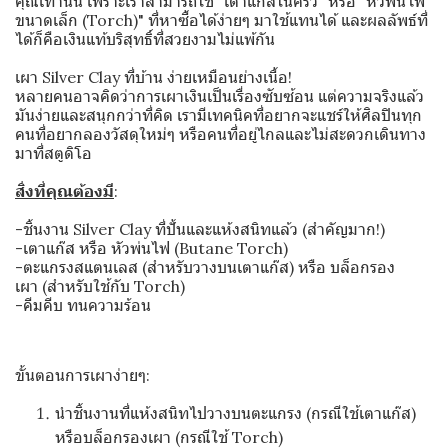
คุณเท่านั้น เพราะเราสามารถใช้ "เตาแก๊สในครัว" หรือ "หัวพ่นไฟ
ขนาดเล็ก (Torch)" ที่หาซื้อได้ง่ายๆ มาใช้แทนได้ และผลลัพธ์ที่
ได้ก็คือเงินแท้บริสุทธิ์ที่สวยงามไม่แพ้กัน
เผา Silver Clay ที่บ้าน ง่ายเหมือนย่างเนื้อ!
หลายคนอาจคิดว่าการเผาเงินเป็นเรื่องซับซ้อน แต่ความจริงแล้ว
มันง่ายและสนุกกว่าที่คิด เรามีเทคนิคที่อยากจะแชร์ให้ศิลปินทุก
คนที่อยากลองวัสดุใหม่ๆ หรือคนที่อยู่ไกลและไม่สะดวกเดินทาง
มาที่สตูดิโอ
สิ่งที่คุณต้องมี
:
-ชิ้นงาน Silver Clay ที่ปั้นและแห้งสนิทแล้ว (สำคัญมาก!)
-เตาแก๊ส หรือ หัวพ่นไฟ (Butane Torch)
-ตะแกรงสแตนเลส (สำหรับวางบนเตาแก๊ส) หรือ บล็อกรอง
เผา (สำหรับใช้กับ Torch)
-คีมคีบ ทนความร้อน
ขั้นตอนการเผาง่ายๆ:
นำชิ้นงานที่แห้งสนิทไปวางบนตะแกรง (กรณีใช้เตาแก๊ส)
หรือบล็อกรองเผา (กรณีใช้ Torch)