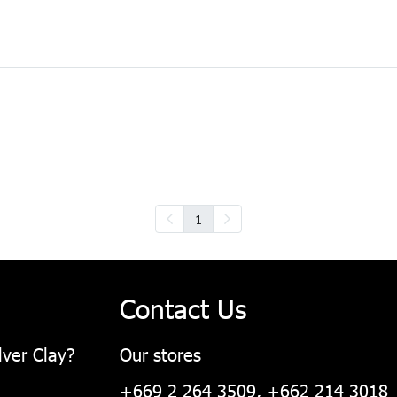
1
Contact Us
lver Clay?
Our stores
+669 2 264 3509, +662 214 3018