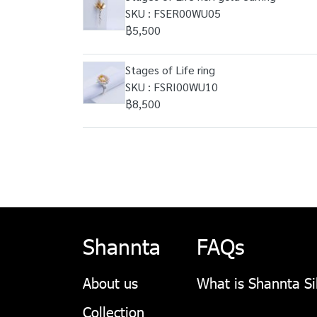
SKU : FSER00WU05
฿5,500
Stages of Life ring
SKU : FSRI00WU10
฿8,500
Shannta
FAQs
About us
What is Shannta Si
Collection