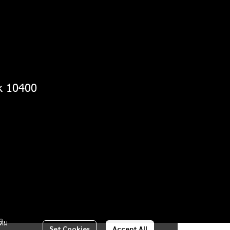
k 10400
ติม
Set Cookies
Accept All