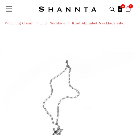
0
0
Whipping Cream
...
Necklace
Knot Alphabet Necklace Silver 99.99 / W /