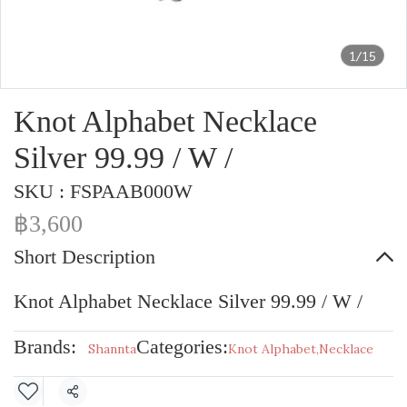
1/15
Knot Alphabet Necklace
Silver 99.99 / W /
SKU : FSPAAB000W
฿3,600
Short Description
Knot Alphabet Necklace Silver 99.99 / W /
Brands:
Categories:
Shannta
Knot Alphabet
,
Necklace
Share