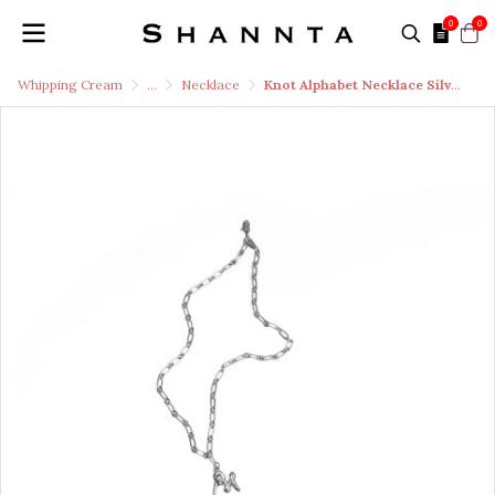
0
0
Whipping Cream
...
Necklace
Knot Alphabet Necklace Silver 99.99 / M /