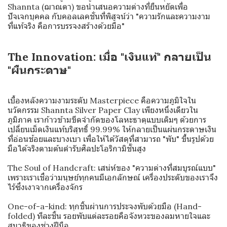
Shannta (ฌาณตา) ขอนำเสนอความต่างที่ยืนหยัดเพื่อ
ปัจเจกบุคคล กับคอลเลคชั่นที่พิสูจน์ว่า "ความรักและความงาม
ที่แท้จริง คือการบรรจงสร้างด้วยมือ"
The Innovation: เมื่อ "เงินแท้" กลายเป็น
"ผืนกระดาษ"
เบื้องหลังความงามระดับ Masterpiece คือความภูมิใจใน
นวัตกรรม Shannta Silver Paper Clay เพียงหนึ่งเดียวใน
ภูมิภาค เราก้าวข้ามขีดจำกัดของโลหะธาตุแบบเดิมๆ ด้วยการ
เปลี่ยนเม็ดเงินแท้บริสุทธิ์ 99.99% ให้กลายเป็นแผ่นกระดาษเงิน
ที่อ่อนช้อยและบางเบา เพื่อให้ได้วัสดุที่สามารถ "พับ" ขึ้นรูปด้วย
มือได้จริงตามต้นตำรับศิลปะโอริกามิชั้นสูง
The Soul of Handcraft: เสน่ห์ของ "ความต่างที่สมบูรณ์แบบ"
เพราะเราเชื่อว่ามนุษย์ทุกคนมีเอกลักษณ์ เครื่องประดับของเราจึง
ไร้ซึ่งเงาจากเครื่องจักร
One-of-a-kind: ทุกชิ้นผ่านการประจงพับด้วยมือ (Hand-
folded) ทีละชิ้น รอยพับแต่ละรอยคือจังหวะของลมหายใจและ
สมาธิของช่างฝีมือ