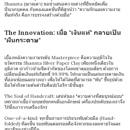
Shannta (ฌาณตา) ขอนำเสนอความต่างที่ยืนหยัดเพื่อ
ปัจเจกบุคคล กับคอลเลคชั่นที่พิสูจน์ว่า "ความรักและความงาม
ที่แท้จริง คือการบรรจงสร้างด้วยมือ"
The Innovation: เมื่อ "เงินแท้" กลายเป็น
"ผืนกระดาษ"
เบื้องหลังความงามระดับ Masterpiece คือความภูมิใจใน
นวัตกรรม Shannta Silver Paper Clay เพียงหนึ่งเดียวใน
ภูมิภาค เราก้าวข้ามขีดจำกัดของโลหะธาตุแบบเดิมๆ ด้วยการ
เปลี่ยนเม็ดเงินแท้บริสุทธิ์ 99.99% ให้กลายเป็นแผ่นกระดาษเงิน
ที่อ่อนช้อยและบางเบา เพื่อให้ได้วัสดุที่สามารถ "พับ" ขึ้นรูปด้วย
มือได้จริงตามต้นตำรับศิลปะโอริกามิชั้นสูง
The Soul of Handcraft: เสน่ห์ของ "ความต่างที่สมบูรณ์แบบ"
เพราะเราเชื่อว่ามนุษย์ทุกคนมีเอกลักษณ์ เครื่องประดับของเราจึง
ไร้ซึ่งเงาจากเครื่องจักร
One-of-a-kind: ทุกชิ้นผ่านการประจงพับด้วยมือ (Hand-
folded) ทีละชิ้น รอยพับแต่ละรอยคือจังหวะของลมหายใจและ
สมาธิของช่างฝีมือ