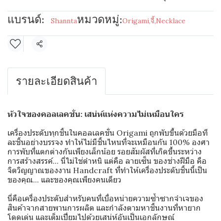
แบรนด์:
หมวดหมู่:
Shannta
Origami
,
จี้
,
Necklace
แชร์
รายละเอียดสินค้า
หัวใจของคอลเลคชั่น: เสน่ห์แห่งความไม่เหมือนใคร
เครื่องประดับทุกชิ้นในคอลเลคชั่น Origami ถูกพับขึ้นด้วยมือที
ละชิ้นอย่างบรรจง ทำให้ไม่มีชิ้นไหนที่จะเหมือนกัน 100% องศา
การพับที่แตกต่างกันเพียงเล็กน้อย รอยสัมผัสที่เกิดขึ้นระหว่าง
การสร้างสรรค์... นี่ไม่ใช่ตำหนิ แต่คือ ลายเซ็น ของช่างฝีมือ คือ
จิตวิญญาณของงาน Handcraft ที่ทำให้เครื่องประดับชิ้นนี้เป็น
ของคุณ... และของคุณเพียงคนเดียว
นี่คือเครื่องประดับสำหรับคนที่เบื่อหน่ายความซ้ำซากจำเจของ
สินค้าจากสายพานการผลิต และกำลังตามหาชิ้นงานที่หายาก
โดดเด่น และเต็มเปี่ยมไปด้วยเสน่ห์อันเป็นเอกลักษณ์