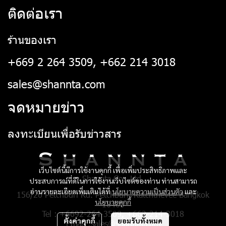
ติดต่อเรา
ร้านของเรา
+669 2 264 3509, +662 214 3018
sales@shannta.com
จดหมายข่าว
ลงทะเบียนเพื่อรับข่าวสาร
เว็บไซต์นี้มีการใช้งานคุกกี้ เพื่อเพิ่มประสิทธิภาพและ
Shannta Co., Ltd.
ประสบการณ์ที่ดีในการใช้งานเว็บไซต์ของท่าน ท่านสามารถ
อ่านรายละเอียดเพิ่มเติมได้ที่
นโยบายความเป็นส่วนตัว
และ
156/20 Petchburi Rd. Petchburi, Ratchthevee Bangkok
นโยบายคุกกี้
10400
Tel : +6692-264-3509, +662-214-3018
ตั้งค่าคุกกี้
ยอมรับทั้งหมด
Email :sales@shannta.com