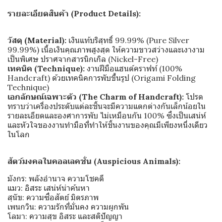
รายละเอียดสินค้า (Product Details):
วัสดุ (Material):
เงินแท้บริสุทธิ์ 99.99% (Pure Silver
99.99%) เนื้อเงินคุณภาพสูงสุด ให้ความขาวสว่างและเงางาม
เป็นพิเศษ ปราศจากสารนิกเกิล (Nickel-Free)
เทคนิค (Technique):
งานฝีมือแฮนด์คราฟท์ (100%
Handcraft) ด้วยเทคนิคการพับขึ้นรูป (Origami Folding
Technique)
เอกลักษณ์เฉพาะตัว (The Charm of Handcraft):
โปรด
ทราบว่าเครื่องประดับแต่ละชิ้นจะมีความแตกต่างกันเล็กน้อยใน
รายละเอียดและองศาการพับ ไม่เหมือนกัน 100% ซึ่งเป็นเสน่ห์
และหัวใจของงานทำมือที่ทำให้ชิ้นงานของคุณมีเพียงหนึ่งเดียว
ในโลก
สัตว์มงคลในคอลเลคชั่น (Auspicious Animals):
มังกร: พลังอำนาจ ความโชคดี
แมว: อิสระ เสน่ห์น่าค้นหา
สุนัข: ความซื่อสัตย์ มิตรภาพ
เพนกวิน: ความรักที่มั่นคง ความผูกพัน
โลมา: ความสุข อิสระ และสติปัญญา