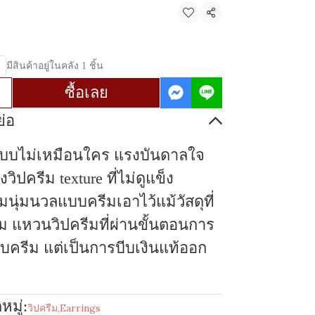
แชร์
มีสินค้าอยู่ในคลัง 1 ชิ้น
ซื้อเลย
่อ
แบบไม่เหมือนใคร แรงบันดาลใจ
วิปครีม texture ที่ไม่ดูแข็ง
นุ่มนวลแบบครีมเอาไว้แม้วัสดุที่
าม แหวนวิปครีมที่ผ่านขั้นตอนการ
บครีม แต่เป็นการบีบเงินแท้ออก
มู่:
วิปครีม
,
Earrings