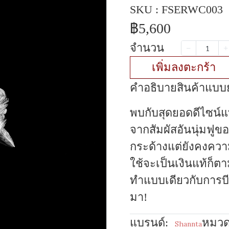
SKU : FSERWC003
฿5,600
จำนวน
เพิ่มลงตะกร้า
คำอธิบายสินค้าแบบย
พบกับสุดยอดดีไซน์
จากสัมผัสอันนุ่มฟูของ
กระด้างแต่ยังคงความ
ใช้จะเป็นเงินแท้ก็ต
ทำแบบเดียวกับการบี
มา!
แบรนด์:
หมวดห
Shannta