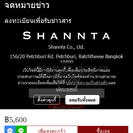
จดหมายข่าว
ลงทะเบียนเพื่อรับข่าวสาร
Shannta Co., Ltd.
156/20 Petchburi Rd. Petchburi, Ratchthevee Bangkok
10400
Tel : +6692-264-3509, +662-214-3018
เว็บไซต์นี้มีการใช้งานคุกกี้ เพื่อเพิ่มประสิทธิภาพและ
Email :sales@shannta.com
ประสบการณ์ที่ดีในการใช้งานเว็บไซต์ของท่าน ท่านสามารถ
Subscribe
อ่านรายละเอียดเพิ่มเติมได้ที่
นโยบายความเป็นส่วนตัว
และ
นโยบายคุกกี้
ตั้งค่าคุกกี้
ยอมรับทั้งหมด
รับข่าวสาร
฿5,600
เพิ่มลงตะกร้า
ซื้อเลย