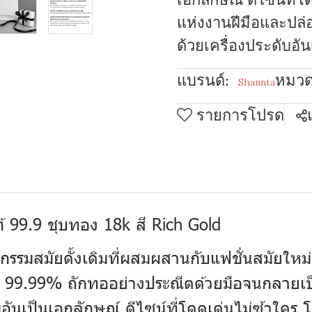
แห่งงานฝีมือและปล่
ด้วยเครื่องประดับอั
แบรนด์:
หมวดห
Shannta
รายการโปรด
้ 99.9 ชุบทอง 18k สี Rich Gold
กรรมสมัยดั้งเดิมที่ผสมผสานกับแฟชั่นสมัยใ
ยเงิน 99.99% ถักทออย่างประณีตด้วยมือจนกลา
ามอันเป็นเอกลักษณ์ ดีไซน์ที่โดดเด่นไม่ซ้าใค