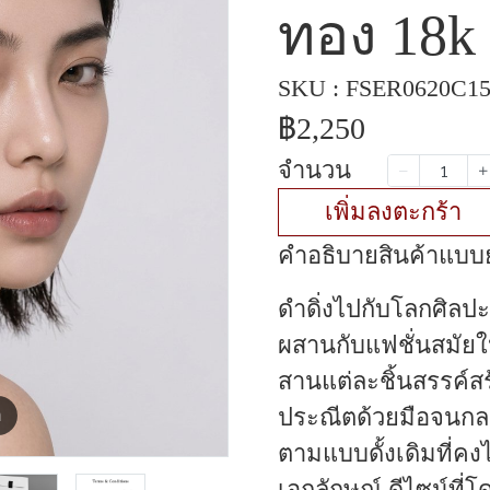
ทอง 18k 
SKU : FSER0620C1
฿2,250
จำนวน
เพิ่มลงตะกร้า
คำอธิบายสินค้าแบบย
ดำดิ่งไปกับโลกศิลปะ
ผสานกับแฟชั่นสมัย
สานแต่ละชิ้นสรรค์สร
ประณีตด้วยมือจนกล
m
ตามแบบดั้งเดิมที่คง
เอกลักษณ์ ดีไซน์ที