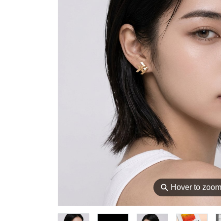
⚲
Hover to zoo