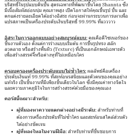
บริสุทธิ์ในรูปแบบดินปั้น สูตรเฉพาะที่พัฒนาขึ้นโดย Shannta ซึ่ง
มีเนื้อสัมผัสอ่อนนุ่ม คุณภาพสูง เปิดโอกาสให้คุณขึ้นรูป ปั้น และ
ตกแต่งรายละเอียดได้อย่างอิสระ ก่อนจะผ่านกระบวนการเผาเพื่อ
แปรสภาพเป็นเครื่องประดับเงินบริสุทธิ์ 99.99% ที่แวววาว
อิสระในการออกแบบอย่างสมบูรณ์แบบ:
คุณคือดีไซเนอร์ของ
ชิ้นงานตัวเอง ตั้งแต่การร่างแบบเริ่มต้น การขึ้นรูปทรง สลัก
ลวดลาย หรือสร้างพื้นผิว (Texture) ที่เป็นเอกลักษณ์เฉพาะตัว
เพื่อสร้างสรรค์จี้หรือต่างหูที่ไม่เหมือนใคร
ครอบครองเครื่องประดับแบบไม่ซ้ำใคร:
ผลลัพธ์คือเครื่อง
ประดับเงินแท้ 99.99% ที่สะท้อนรสนิยมและตัวตนของคุณอย่าง
แท้จริง เป็นชิ้นงานที่มีเพียงชิ้นเดียวในโลก ซึ่งมีคุณค่าทางจิตใจ
และความภาคภูมิใจในการสร้างสรรค์ด้วยมือของคุณเอง
คอร์สนี้เหมาะสำหรับ:
ผู้ที่มองหาความแตกต่างอย่างมีระดับ:
สำหรับท่านที่
ต้องการเครื่องประดับที่ไม่ซ้ำใคร และสะท้อนสไตล์ส่วนตัว
ได้อย่างชัดเจน
ผู้ที่หลงใหลในงานฝีมือ:
สำหรับท่านที่ชื่นชอบการ