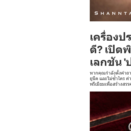
เครื่องป
ดี? เปิด
เลกชัน '
หากคุณกำลังตั้งคำถา
ยูนีค และไม่ซ้ำใคร 
พรีเมียมเพื่อสร้างสร