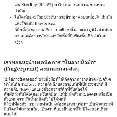
เงิน Sterling (92.5%) ทั่วไป เหมาะแก่การมอบให้คน
สำคัญ
ไฮไลท์ของขวัญ: ประทับ "ลายนิ้วมือ" ลงบนเนื้อเงิน สัมผัส
แห่งรักแบบ Raw & Real
นี่คือที่สุดของงาน Personalize ที่ ฌาณตา ภูมิใจนำเสนอ
หากคุณต้องการให้ของขวัญชิ้นนี้มีเพียงชิ้นเดียวในโลก
จริงๆ
เราขอแนะนำเทคนิคการ "ปั๊มลายนิ้วมือ"
(Fingerprint) ลงบนดินเงินสดๆ
ไม่ใช่การยิงเลเซอร์: ลายนิ้วมือที่ได้เกิดจากการกดนิ้วลงไปจริงๆ
ทำให้เกิด Texture ความตื้นลึกและลายเส้นที่เป็นธรรมชาติ มี
ความดิบ (Raw) แต่แฝงด้วยความรู้สึกที่จับต้องได้
สัมผัสถึงกันได้เสมอ: ผู้รับเสมือนได้สัมผัสตัวตนของคุณ หรือเป็น
ตัวแทนความรักที่พกติดตัวไปได้ทุกที่
ดีไซน์ที่ลงตัว: สามารถทำเป็นจี้ห้อยคอเท่ๆ หรือทำเป็นหัวแหวนที่
มีสไตล์ไม่เหมือนใคร เป็นงานศิลปะชิ้นเอกที่ไม่มีใครลอกเลียน
แบบได้