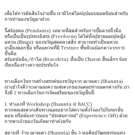
เพื่อให้การตัดสินใจง่ายขึ้น เรามีไกด์ไลน์รูปแบบยอดนิยมสำหรับ
การทำของขวัญมาฝาก:
จี้สร้อยคอ (Pendants): เหมาะที่สุดสำหรับการปั๊มลายนิ้วมือ
หรือปั้นเป็นรูปทรงอิสระ (Freeform) ใส่ได้ทั้งผู้ชายและผู้หญิง
แหวน (Rings): ของขวัญสุดคลาสสิก สามารถทำเป็นแหวน
เกลี้ยงตอกชื่อ หรือแหวนที่มี Texture พื้นผิวแปลกตาจากการ
ปั้นมือ
สร้อยข้อมือ/กำไล (Bracelets): ปั้นเป็น Charm ชิ้นเล็กๆ ร้อย
เรียงเรื่องราวความประทับใจ
ทางเลือกในการสร้างสรรค์ของขวัญจาก ฌาณตา (Shannta)
เราเข้าใจดีว่าเวลาและความสะดวกของแต่ละท่านแตกต่างกัน เรา
จึงมี 2 ทางเลือกในการจัดเตรียมของขวัญชิ้นนี้:
1. ทำเองที่ Workshop (Shannta @ BACC)
หากคุณสะดวกเดินทางและอยากใส่ความตั้งใจลงไปในทุกขั้น
ตอน หรือต้องการมอบ "ประสบการณ์" (Experience Gift) ด้วย
การพาเจ้าของวันเกิดมาทำด้วยกัน
สถานที่: ร้าน ฌาณตา (Shannta) ชั้น 3 หอศิลปวัฒนธรรมแห่ง