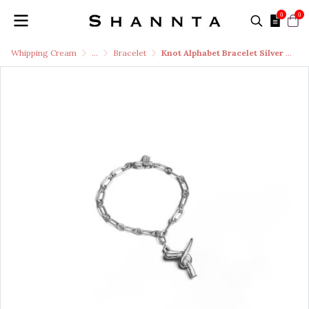
0
0
Whipping Cream
...
Bracelet
Knot Alphabet Bracelet Silver 99.99 / Y /